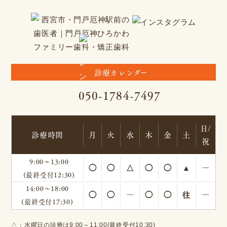
診療カレンダー
050-1784-7497
日/
診療時間
月
火
水
木
金
土
祝
9:00～13:00
◯
◯
△
◯
◯
▲
ー
(最終受付12:30)
14:00～18:00
◯
◯
ー
◯
◯
往
ー
(最終受付17:30)
△：水曜日の診療は9:00～11:00(最終受付10:30)