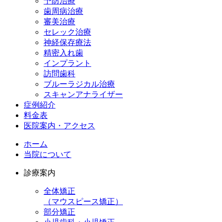
予防治療
歯周病治療
審美治療
セレック治療
神経保存療法
精密入れ歯
インプラント
訪問歯科
ブルーラジカル治療
スキャンアナライザー
症例紹介
料金表
医院案内・アクセス
ホーム
当院について
診療案内
全体矯正
（マウスピース矯正）
部分矯正