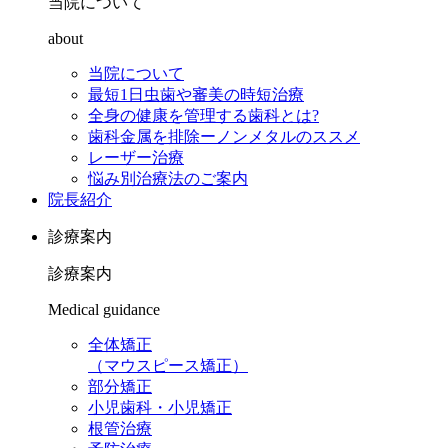
当院について
about
当院について
最短1日虫歯や審美の時短治療
全身の健康を管理する歯科とは?
歯科金属を排除ーノンメタルのススメ
レーザー治療
悩み別治療法のご案内
院長紹介
診療案内
診療案内
Medical guidance
全体矯正
（マウスピース矯正）
部分矯正
小児歯科・小児矯正
根管治療