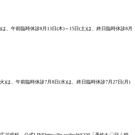
は、午前臨時休診8月13日(木)～15日(土)は、終日臨時休診8月
火)は、午前臨時休診7月8日(水)は、終日臨時休診7月27日(月)
NEhttps://lin.ee/dpuWCO9「予約を〇日△時