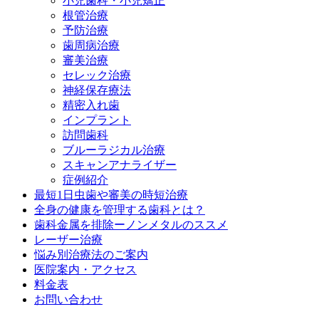
小児歯科・小児矯正
根管治療
予防治療
歯周病治療
審美治療
セレック治療
神経保存療法
精密入れ歯
インプラント
訪問歯科
ブルーラジカル治療
スキャンアナライザー
症例紹介
最短1日虫歯や審美の時短治療
全身の健康を管理する歯科とは？
歯科金属を排除ーノンメタルのススメ
レーザー治療
悩み別治療法のご案内
医院案内・アクセス
料金表
お問い合わせ