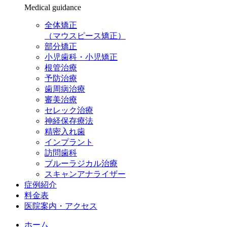
Medical guidance
全体矯正
（マウスピース矯正）
部分矯正
小児歯科・小児矯正
根管治療
予防治療
歯周病治療
審美治療
セレック治療
神経保存療法
精密入れ歯
インプラント
訪問歯科
ブルーラジカル治療
スキャンアナライザー
症例紹介
料金表
医院案内・アクセス
ホーム