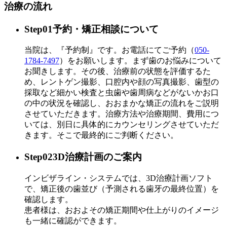
治療の流れ
Step01
予約・矯正相談について
当院は、『予約制』です。お電話にてご予約（
050-
1784-7497
）をお願いします。まず歯のお悩みについて
お聞きします。その後、治療前の状態を評価するた
め、レントゲン撮影、口腔内や顔の写真撮影、歯型の
採取など細かい検査と虫歯や歯周病などがないかお口
の中の状況を確認し、おおまかな矯正の流れをご説明
させていただきます。治療方法や治療期間、費用につ
いては、別日に具体的にカウンセリングさせていただ
きます。そこで最終的にご判断ください。
Step02
3D治療計画のご案内
インビザライン・システムでは、3D治療計画ソフト
で、矯正後の歯並び（予測される歯牙の最終位置）を
確認します。
患者様は、おおよその矯正期間や仕上がりのイメージ
も一緒に確認ができます。