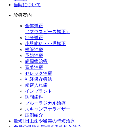
当院について
診療案内
全体矯正
（マウスピース矯正）
部分矯正
小児歯科・小児矯正
根管治療
予防治療
歯周病治療
審美治療
セレック治療
神経保存療法
精密入れ歯
インプラント
訪問歯科
ブルーラジカル治療
スキャンアナライザー
症例紹介
最短1日虫歯や審美の時短治療
全身の健康を管理する歯科とは？