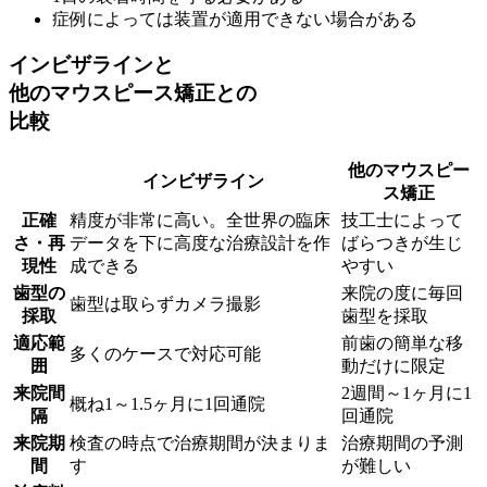
症例によっては装置が適用できない場合がある
インビザラインと
他のマウスピース矯正との
比較
他のマウスピー
インビザライン
ス矯正
正確
精度が非常に高い。全世界の臨床
技工士によって
さ・再
データを下に高度な治療設計を作
ばらつきが生じ
現性
成できる
やすい
歯型の
来院の度に毎回
歯型は取らずカメラ撮影
採取
歯型を採取
適応範
前歯の簡単な移
多くのケースで対応可能
囲
動だけに限定
来院間
2週間～1ヶ月に1
概ね1～1.5ヶ月に1回通院
隔
回通院
来院期
検査の時点で治療期間が決まりま
治療期間の予測
間
す
が難しい