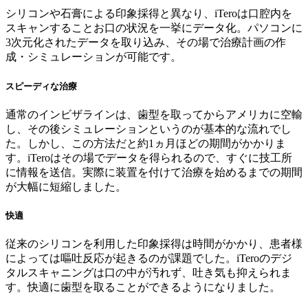
シリコンや石膏による印象採得と異なり、iTeroは口腔内を
スキャンすることお口の状況を一挙にデータ化。パソコンに
3次元化されたデータを取り込み、その場で治療計画の作
成・シミュレーションが可能です。
スピーディな治療
通常のインビザラインは、歯型を取ってからアメリカに空輸
し、その後シミュレーションというのが基本的な流れでし
た。しかし、この方法だと約1ヵ月ほどの期間がかかりま
す。iTeroはその場でデータを得られるので、すぐに技工所
に情報を送信。実際に装置を付けて治療を始めるまでの期間
が大幅に短縮しました。
快適
従来のシリコンを利用した印象採得は時間がかかり、患者様
によっては嘔吐反応が起きるのが課題でした。iTeroのデジ
タルスキャニングは口の中が汚れず、吐き気も抑えられま
す。快適に歯型を取ることができるようになりました。