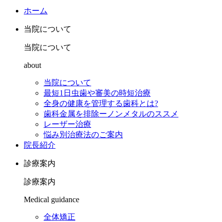
ホーム
当院について
当院について
about
当院について
最短1日虫歯や審美の時短治療
全身の健康を管理する歯科とは?
歯科金属を排除ーノンメタルのススメ
レーザー治療
悩み別治療法のご案内
院長紹介
診療案内
診療案内
Medical guidance
全体矯正