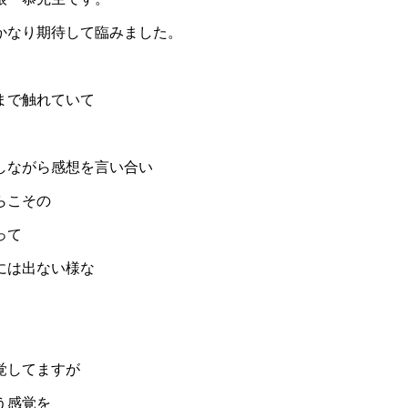
かなり期待して臨みました。
まで触れていて
しながら感想を言い合い
らこその
って
には出ない様な
覚してますが
う感覚を