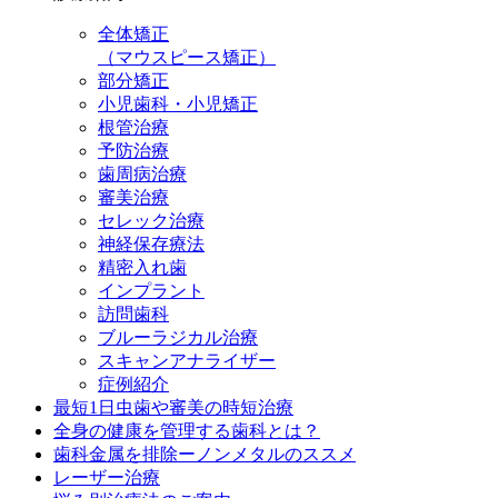
全体矯正
（マウスピース矯正）
部分矯正
小児歯科・小児矯正
根管治療
予防治療
歯周病治療
審美治療
セレック治療
神経保存療法
精密入れ歯
インプラント
訪問歯科
ブルーラジカル治療
スキャンアナライザー
症例紹介
最短1日虫歯や審美の時短治療
全身の健康を管理する歯科とは？
歯科金属を排除ーノンメタルのススメ
レーザー治療