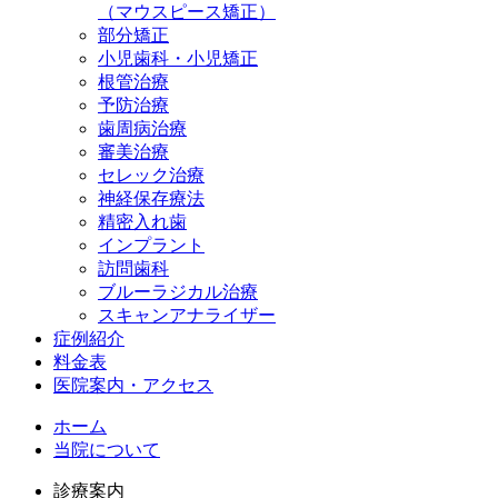
（マウスピース矯正）
部分矯正
小児歯科・小児矯正
根管治療
予防治療
歯周病治療
審美治療
セレック治療
神経保存療法
精密入れ歯
インプラント
訪問歯科
ブルーラジカル治療
スキャンアナライザー
症例紹介
料金表
医院案内・アクセス
ホーム
当院について
診療案内