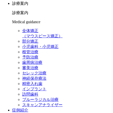
診療案内
診療案内
Medical guidance
全体矯正
（マウスピース矯正）
部分矯正
小児歯科・小児矯正
根管治療
予防治療
歯周病治療
審美治療
セレック治療
神経保存療法
精密入れ歯
インプラント
訪問歯科
ブルーラジカル治療
スキャンアナライザー
症例紹介