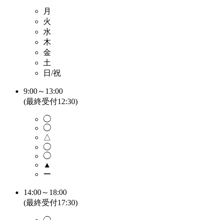
月
火
水
木
金
土
日/祝
9:00～13:00
(最終受付12:30)
◯
◯
△
◯
◯
▲
ー
14:00～18:00
(最終受付17:30)