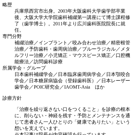
略歴
兵庫県西宮市出身。2003年大阪歯科大学歯学部卒業
後、大阪大学大学院歯科補綴第一講座にて博士課程修
了（歯学博士）。2011年より広川歯科医院院長に就
任。
専門分野
補綴治療／インプラント／咬み合わせ治療／精密根管
治療／予防歯科・歯周病治療／ブルーラジカル／メタ
ルフリー治療／小児矯正・マウスピース矯正／口腔機
能療法／訪問歯科診療
所属学会・グループ
日本歯科補綴学会／日本臨床歯周病学会／日本顎咬合
学会／日本糖尿病協会（登録歯科医）／日本レーザー
歯学会／POIC研究会／IAOMT-Asia ほか
診療方針
「治療を繰り返さない口をつくること」を診療の根本
に、削らない・神経を残す・予防とメンテナンスを通
じて患者さん一人ひとりの「健康でありたい」という
想いを支えています。
※本記事は院長が内容確認を行っています。