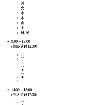
月
火
水
木
金
土
日/祝
9:00～13:00
(最終受付12:30)
◯
◯
△
◯
◯
▲
ー
14:00～18:00
(最終受付17:30)
◯