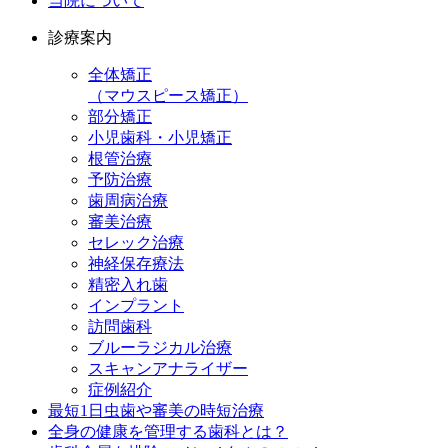
当院について
診療案内
全体矯正
（マウスピース矯正）
部分矯正
小児歯科・小児矯正
根管治療
予防治療
歯周病治療
審美治療
セレック治療
神経保存療法
精密入れ歯
インプラント
訪問歯科
ブルーラジカル治療
スキャンアナライザー
症例紹介
最短1日虫歯や審美の時短治療
全身の健康を管理する歯科とは？