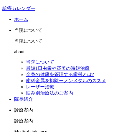
診療カレンダー
ホーム
当院について
当院について
about
当院について
最短1日虫歯や審美の時短治療
全身の健康を管理する歯科とは?
歯科金属を排除ーノンメタルのススメ
レーザー治療
悩み別治療法のご案内
院長紹介
診療案内
診療案内
Medical guidance