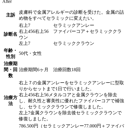
After
皮膚科で金属アレルギーの診断を受けた。金属の詰
主訴
め物をすべてセラミックに変えたい。
右上7 セラミックアンレー
右上456右上56 ファイバーコア＋セラミッククラ
診断名
ウン
左上7 セラミッククラウン
年齢・
50代・女性
性別
治療期
間・回
治療期間6ヶ月 治療回数18回
数
右上７の金属アンレーをセラミックアンレーに型取
りからセットまで1日で行いました。
右上456右上56メタルコアと金属クラウンを除去
治療方
し、耐久性と審美性に優れたファイバーコアで補強
法
し、セラミッククラウンで修復しました。
左上7金属クラウンを除去後セラミッククラウンで
修復しました。
786.500円（セラミックアンレー77.000円＋ファイバ