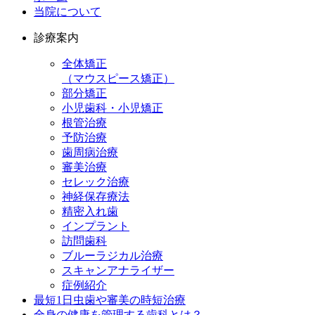
当院について
診療案内
全体矯正
（マウスピース矯正）
部分矯正
小児歯科・小児矯正
根管治療
予防治療
歯周病治療
審美治療
セレック治療
神経保存療法
精密入れ歯
インプラント
訪問歯科
ブルーラジカル治療
スキャンアナライザー
症例紹介
最短1日虫歯や審美の時短治療
全身の健康を管理する歯科とは？