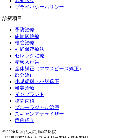
お知らせ
プライバシーポリシー
診療項目
予防治療
歯周病治療
根管治療
神経保存療法
セレック治療
精密入れ歯
全体矯正（マウスピース矯正）
部分矯正
小児歯科・小児矯正
審美治療
インプラント
訪問歯科
ブルーラジカル治療
スキャンアナライザー
症例紹介
© 2020 医療法人広川歯科医院
（門戸厄神ひろかわファミリー歯科・矯正歯科）