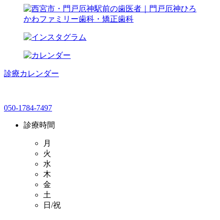
診療カレンダー
050-1784-7497
診療時間
月
火
水
木
金
土
日/祝