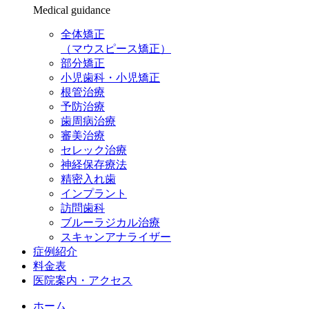
Medical guidance
全体矯正
（マウスピース矯正）
部分矯正
小児歯科・小児矯正
根管治療
予防治療
歯周病治療
審美治療
セレック治療
神経保存療法
精密入れ歯
インプラント
訪問歯科
ブルーラジカル治療
スキャンアナライザー
症例紹介
料金表
医院案内・アクセス
ホーム