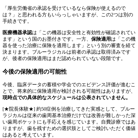
「厚生労働省の承認を受けているなら保険が使えるので
は？」と思われる方もいらっしゃいますが、この2つは別の
手続きです。
医療機器承認
は「この機器は安全性と有効性が確認されてい
ます」という国のお墨付きです。一方、
保険適用
は「この機
器を使った治療に保険を適用します」という別の審査を経て
決まります。ブルーラジカルは前者の承認は取得済みです
が、後者の保険適用はまだ認められていない段階です。
今後の保険適用の可能性
今後、臨床データの蓄積や学会でのエビデンス評価が進むこ
とで、将来的に保険適用が検討される可能性はありますが、
現時点での具体的なスケジュールは公表されていません。
[★院長体験★] 約50症例を治療してきた実感として、ブルー
ラジカルは従来の歯周基本治療だけでは改善が難しかった深
い歯周ポケットにも手応えを感じています。自費診療ではあ
りますが、歯を残すための選択肢としてご検討いただく価値
はあると考えています。