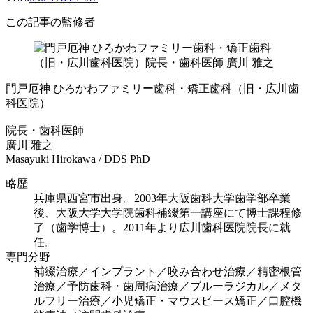
この記事の監修者
門戸厄神 ひろかわファミリー歯科・矯正歯科（旧・広川歯
科医院）
院長・歯科医師
廣川 雅之
Masayuki Hirokawa / DDS PhD
略歴
兵庫県西宮市出身。2003年大阪歯科大学歯学部卒業
後、大阪大学大学院歯科補綴第一講座にて博士課程修
了（歯学博士）。2011年より広川歯科医院院長に就
任。
専門分野
補綴治療／インプラント／咬み合わせ治療／精密根管
治療／予防歯科・歯周病治療／ブルーラジカル／メタ
ルフリー治療／小児矯正・マウスピース矯正／口腔機