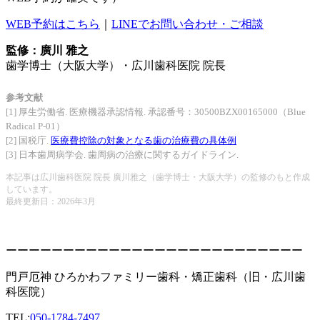
WEB予約はこちら
｜
LINEでお問い合わせ・ご相談
監修：廣川 雅之
歯学博士（大阪大学）・広川歯科医院 院長
参考文献
[1] 厚生労働省. 医療機器承認情報. 承認番号：30500BZX00165000（Blue
Radical P-01）
[2] 国税庁.
医療費控除の対象となる歯の治療費の具体例
[3] 日本歯周病学会. 歯周病の治療に関するガイドライン.
本記事は広川歯科医院 院長 廣川雅之（歯学博士・大阪大学）の監修のもと作成
しています。
最終更新日：2026年3月
ーーーーーーーーーーーーーーーーーーーーーーーーーー
門戸厄神 ひろかわファミリー歯科・矯正歯科（旧・広川歯
科医院）
TEL:
050-1784-7497