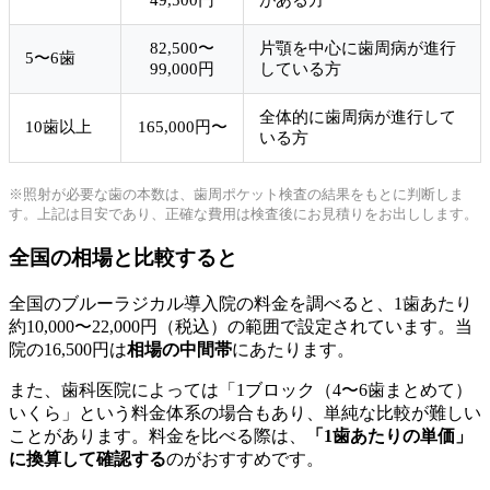
82,500〜
片顎を中心に歯周病が進行
5〜6歯
99,000円
している方
全体的に歯周病が進行して
10歯以上
165,000円〜
いる方
※照射が必要な歯の本数は、歯周ポケット検査の結果をもとに判断しま
す。上記は目安であり、正確な費用は検査後にお見積りをお出しします。
全国の相場と比較すると
全国のブルーラジカル導入院の料金を調べると、1歯あたり
約10,000〜22,000円（税込）の範囲で設定されています。当
院の16,500円は
相場の中間帯
にあたります。
また、歯科医院によっては「1ブロック（4〜6歯まとめて）
いくら」という料金体系の場合もあり、単純な比較が難しい
ことがあります。料金を比べる際は、
「1歯あたりの単価」
に換算して確認する
のがおすすめです。