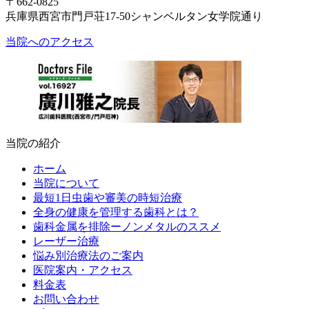
〒662-0825
兵庫県西宮市門戸荘17-50シャンベルタン女学院通り
当院へのアクセス
当院の紹介
ホーム
当院について
最短1日虫歯や審美の時短治療
全身の健康を管理する歯科とは？
歯科金属を排除ーノンメタルのススメ
レーザー治療
悩み別治療法のご案内
医院案内・アクセス
料金表
お問い合わせ