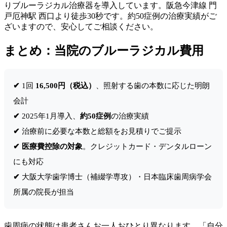
りブルーラジカル治療器を導入しています。阪急今津線 門
戸厄神駅 西口より徒歩30秒です。約50症例の治療実績がご
ざいますので、安心してご相談ください。
まとめ：当院のブルーラジカル費用
✔
1回
16,500円（税込）
、照射する歯の本数に応じた明朗
会計
✔
2025年1月導入、
約50症例
の治療実績
✔
治療前に必要な本数と総額をお見積りでご提示
✔
医療費控除の対象
。クレジットカード・デンタルローン
にも対応
✔
大阪大学歯学博士（補綴学専攻）・日本臨床歯周病学会
所属の院長が担当
歯周病の状態は患者さんお一人おひとり異なります。「自分