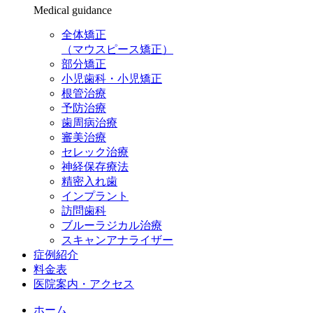
Medical guidance
全体矯正
（マウスピース矯正）
部分矯正
小児歯科・小児矯正
根管治療
予防治療
歯周病治療
審美治療
セレック治療
神経保存療法
精密入れ歯
インプラント
訪問歯科
ブルーラジカル治療
スキャンアナライザー
症例紹介
料金表
医院案内・アクセス
ホーム