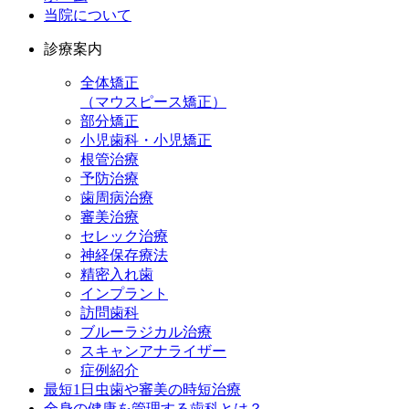
当院について
診療案内
全体矯正
（マウスピース矯正）
部分矯正
小児歯科・小児矯正
根管治療
予防治療
歯周病治療
審美治療
セレック治療
神経保存療法
精密入れ歯
インプラント
訪問歯科
ブルーラジカル治療
スキャンアナライザー
症例紹介
最短1日虫歯や審美の時短治療
全身の健康を管理する歯科とは？