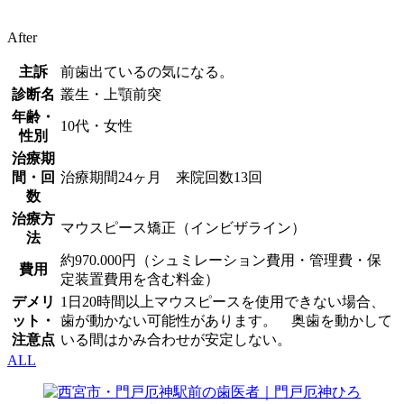
After
主訴
前歯出ているの気になる。
診断名
叢生・上顎前突
年齢・
10代・女性
性別
治療期
間・回
治療期間24ヶ月 来院回数13回
数
治療方
マウスピース矯正（インビザライン）
法
約970.000円（シュミレーション費用・管理費・保
費用
定装置費用を含む料金）
デメリ
1日20時間以上マウスピースを使用できない場合、
ット・
歯が動かない可能性があります。 奥歯を動かして
注意点
いる間はかみ合わせが安定しない。
ALL