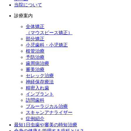
当院について
診療案内
全体矯正
（マウスピース矯正）
部分矯正
小児歯科・小児矯正
根管治療
予防治療
歯周病治療
審美治療
セレック治療
神経保存療法
精密入れ歯
インプラント
訪問歯科
ブルーラジカル治療
スキャンアナライザー
症例紹介
最短1日虫歯や審美の時短治療
全身の健康を管理する歯科とは？