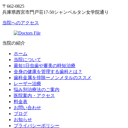
〒662-0825
兵庫県西宮市門戸荘17-50シャンベルタン女学院通り
当院へのアクセス
当院の紹介
ホーム
当院について
最短1日虫歯や審美の時短治療
全身の健康を管理する歯科とは？
歯科金属を排除ーノンメタルのススメ
レーザー治療
悩み別治療法のご案内
医院案内・アクセス
料金表
お問い合わせ
ブログ
お知らせ
プライバシーポリシー