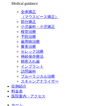
Medical guidance
全体矯正
（マウスピース矯正）
部分矯正
小児歯科・小児矯正
根管治療
予防治療
歯周病治療
審美治療
セレック治療
神経保存療法
精密入れ歯
インプラント
訪問歯科
ブルーラジカル治療
スキャンアナライザー
症例紹介
料金表
医院案内・アクセス
ホーム