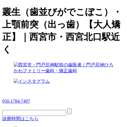
叢生（歯並びがでこぼこ）・
上顎前突（出っ歯）【大人矯
正】｜西宮市・西宮北口駅近
く
050-1784-7497
診療時間はこちら