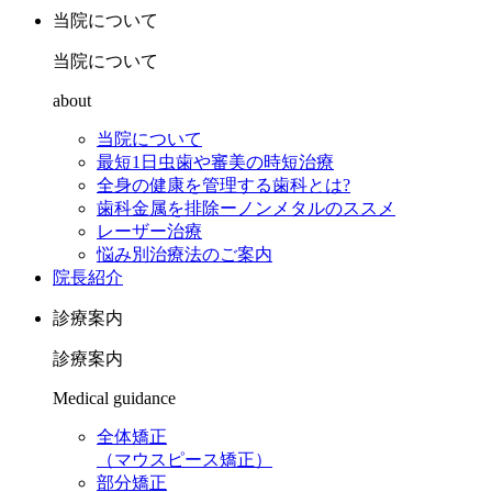
当院について
当院について
about
当院について
最短1日虫歯や審美の時短治療
全身の健康を管理する歯科とは?
歯科金属を排除ーノンメタルのススメ
レーザー治療
悩み別治療法のご案内
院長紹介
診療案内
診療案内
Medical guidance
全体矯正
（マウスピース矯正）
部分矯正