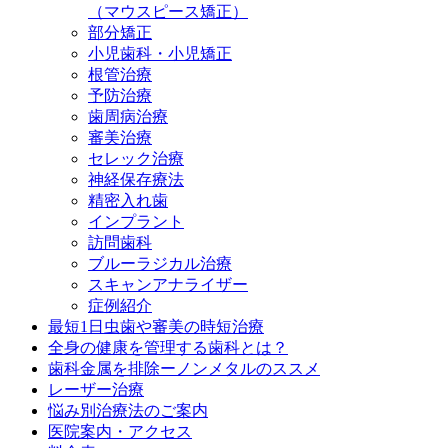
（マウスピース矯正）
部分矯正
小児歯科・小児矯正
根管治療
予防治療
歯周病治療
審美治療
セレック治療
神経保存療法
精密入れ歯
インプラント
訪問歯科
ブルーラジカル治療
スキャンアナライザー
症例紹介
最短1日虫歯や審美の時短治療
全身の健康を管理する歯科とは？
歯科金属を排除ーノンメタルのススメ
レーザー治療
悩み別治療法のご案内
医院案内・アクセス