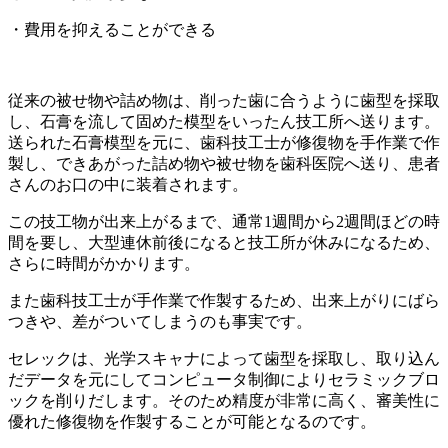
・費用を抑えることができる
従来の被せ物や詰め物は、削った歯に合うように歯型を採取
し、石膏を流して固めた模型をいったん技工所へ送ります。
送られた石膏模型を元に、歯科技工士が修復物を手作業で作
製し、できあがった詰め物や被せ物を歯科医院へ送り、患者
さんのお口の中に装着されます。
この技工物が出来上がるまで、通常1週間から2週間ほどの時
間を要し、大型連休前後になると技工所が休みになるため、
さらに時間がかかります。
また歯科技工士が手作業で作製するため、出来上がりにばら
つきや、差がついてしまうのも事実です。
セレックは、光学スキャナによって歯型を採取し、取り込ん
だデータを元にしてコンピュータ制御によりセラミックブロ
ックを削りだします。そのため精度が非常に高く、審美性に
優れた修復物を作製することが可能となるのです。