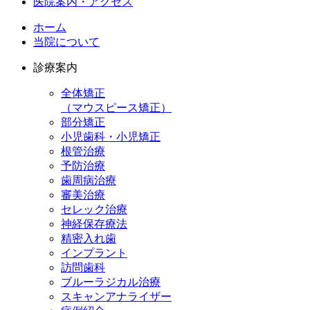
医院案内・アクセス
ホーム
当院について
診療案内
全体矯正
（マウスピース矯正）
部分矯正
小児歯科・小児矯正
根管治療
予防治療
歯周病治療
審美治療
セレック治療
神経保存療法
精密入れ歯
インプラント
訪問歯科
ブルーラジカル治療
スキャンアナライザー