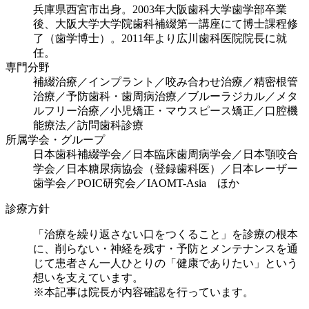
兵庫県西宮市出身。2003年大阪歯科大学歯学部卒業
後、大阪大学大学院歯科補綴第一講座にて博士課程修
了（歯学博士）。2011年より広川歯科医院院長に就
任。
専門分野
補綴治療／インプラント／咬み合わせ治療／精密根管
治療／予防歯科・歯周病治療／ブルーラジカル／メタ
ルフリー治療／小児矯正・マウスピース矯正／口腔機
能療法／訪問歯科診療
所属学会・グループ
日本歯科補綴学会／日本臨床歯周病学会／日本顎咬合
学会／日本糖尿病協会（登録歯科医）／日本レーザー
歯学会／POIC研究会／IAOMT-Asia ほか
診療方針
「治療を繰り返さない口をつくること」を診療の根本
に、削らない・神経を残す・予防とメンテナンスを通
じて患者さん一人ひとりの「健康でありたい」という
想いを支えています。
※本記事は院長が内容確認を行っています。