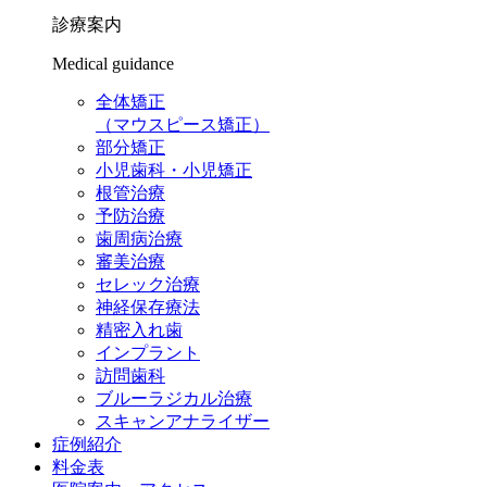
診療案内
Medical guidance
全体矯正
（マウスピース矯正）
部分矯正
小児歯科・小児矯正
根管治療
予防治療
歯周病治療
審美治療
セレック治療
神経保存療法
精密入れ歯
インプラント
訪問歯科
ブルーラジカル治療
スキャンアナライザー
症例紹介
料金表