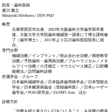
院長・歯科医師
廣川 雅之
Masayuki Hirokawa / DDS PhD
略歴
兵庫県西宮市出身。2003年大阪歯科大学歯学部卒業
後、大阪大学大学院歯科補綴第一講座にて博士課程修
了（歯学博士）。2011年より広川歯科医院院長に就
任。
専門分野
補綴治療／インプラント／咬み合わせ治療／精密根管
治療／予防歯科・歯周病治療／ブルーラジカル／メタ
ルフリー治療／小児矯正・マウスピース矯正／口腔機
能療法／訪問歯科診療
所属学会・グループ
日本歯科補綴学会／日本臨床歯周病学会／日本顎咬合
学会／日本糖尿病協会（登録歯科医）／日本レーザー
歯学会／POIC研究会／IAOMT-Asia ほか
診療方針
「治療を繰り返さない口をつくること」を診療の根本