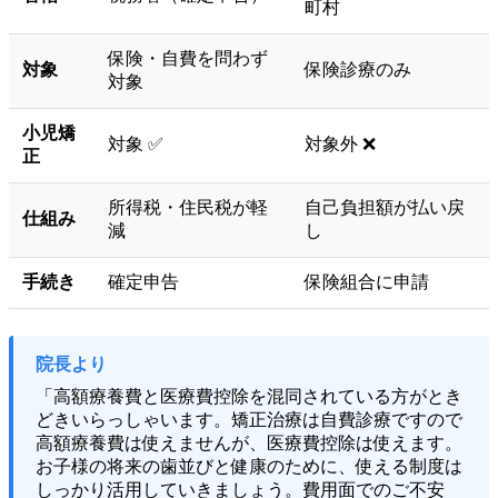
町村
保険・自費を問わず
対象
保険診療のみ
対象
小児矯
対象 ✅
対象外 ❌
正
所得税・住民税が軽
自己負担額が払い戻
仕組み
減
し
手続き
確定申告
保険組合に申請
院長より
「高額療養費と医療費控除を混同されている方がとき
どきいらっしゃいます。矯正治療は自費診療ですので
高額療養費は使えませんが、医療費控除は使えます。
お子様の将来の歯並びと健康のために、使える制度は
しっかり活用していきましょう。費用面でのご不安