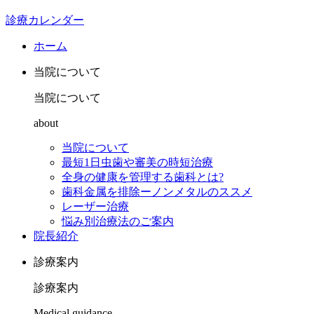
診療カレンダー
ホーム
当院について
当院について
about
当院について
最短1日虫歯や審美の時短治療
全身の健康を管理する歯科とは?
歯科金属を排除ーノンメタルのススメ
レーザー治療
悩み別治療法のご案内
院長紹介
診療案内
診療案内
Medical guidance