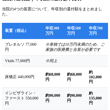
当院の4つの装置について、年収別の還付額をまとめまし
た。
年収300
年収500
年収700
装置（税込）
万円
万円
万円
プレオルソ 77,000
※単独では10万円未満のため、ご
円
家族の医療費と合算が必要です
Vkids 77,000円
※同上
約
約68,000
約68,000
床矯正 440,000円
102,000
円
円
円
インビザライン・
約
約90,000
約90,000
ファースト 550,000
135,000
円
円
円
円