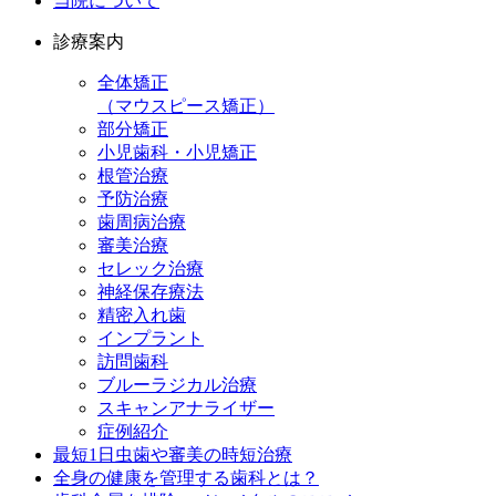
当院について
診療案内
全体矯正
（マウスピース矯正）
部分矯正
小児歯科・小児矯正
根管治療
予防治療
歯周病治療
審美治療
セレック治療
神経保存療法
精密入れ歯
インプラント
訪問歯科
ブルーラジカル治療
スキャンアナライザー
症例紹介
最短1日虫歯や審美の時短治療
全身の健康を管理する歯科とは？