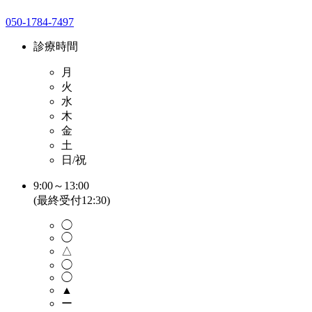
050-1784-7497
診療時間
月
火
水
木
金
土
日/祝
9:00～13:00
(最終受付12:30)
◯
◯
△
◯
◯
▲
ー