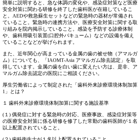
簡単に説明すると、急な体調の変化や、感染症対策など医療
安全対策に関わる研修を終了した歯科医が在籍しているこ
と。AEDや救急蘇生セットなどの緊急時の器材が常備され
ていること。緊急時の連携方法や、医療安全対策に関する取
り組みを院内掲示していること。感染を予防する診療体制
や、歯科用吸引装置(口腔外バキューム）などの設備を備え
ていることなどが挙げられます。
また、近年関心が高まっている金属の歯の被せ物（アマルガ
ム）についても、「IAOMT-Asia アマルガム除去認定」を取
得しています。金属の歯を白い歯に変えたい方は、是非、ア
マルガム除去認定の医院にご相談ください。
厚生労働省によって制定された「歯科外来診療環境体制加算
1」とは？
１ 歯科外来診療環境体制加算に関する施設基準
(１) 偶発症に対する緊急時の対応、医療事故、感染症対策等
の医療安全対策に係る研修を修了した常勤の歯科医師が１名
以上配置されていること。
(２) 歯科衛生士が１名以上配置されていること。