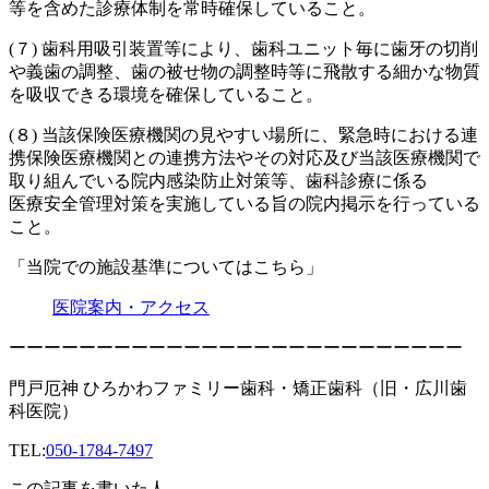
等を含めた診療体制を常時確保していること。
(７) 歯科用吸引装置等により、歯科ユニット毎に歯牙の切削
や義歯の調整、歯の被せ物の調整時等に飛散する細かな物質
を吸収できる環境を確保していること。
(８) 当該保険医療機関の見やすい場所に、緊急時における連
携保険医療機関との連携方法やその対応及び当該医療機関で
取り組んでいる院内感染防止対策等、歯科診療に係る
医療安全管理対策を実施している旨の院内掲示を行っている
こと。
「当院での施設基準についてはこちら」
医院案内・アクセス
ーーーーーーーーーーーーーーーーーーーーーーーーーー
門戸厄神 ひろかわファミリー歯科・矯正歯科（旧・広川歯
科医院）
TEL:
050-1784-7497
この記事を書いた人