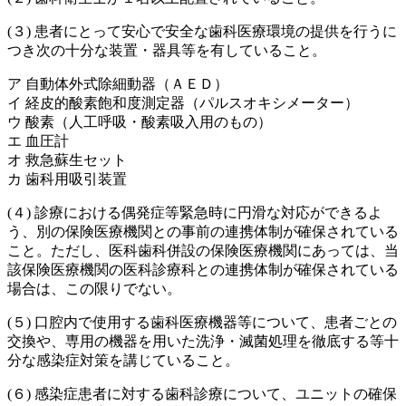
(３) 患者にとって安心で安全な歯科医療環境の提供を行うに
つき次の十分な装置・器具等を有していること。
ア 自動体外式除細動器（ＡＥＤ）
イ 経皮的酸素飽和度測定器（パルスオキシメーター）
ウ 酸素（人工呼吸・酸素吸入用のもの）
エ 血圧計
オ 救急蘇生セット
カ 歯科用吸引装置
(４) 診療における偶発症等緊急時に円滑な対応ができるよ
う、別の保険医療機関との事前の連携体制が確保されている
こと。ただし、医科歯科併設の保険医療機関にあっては、当
該保険医療機関の医科診療科との連携体制が確保されている
場合は、この限りでない。
(５) 口腔内で使用する歯科医療機器等について、患者ごとの
交換や、専用の機器を用いた洗浄・滅菌処理を徹底する等十
分な感染症対策を講じていること。
(６) 感染症患者に対する歯科診療について、ユニットの確保