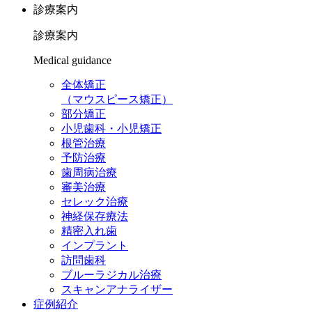
診療案内
診療案内
Medical guidance
全体矯正
（マウスピース矯正）
部分矯正
小児歯科・小児矯正
根管治療
予防治療
歯周病治療
審美治療
セレック治療
神経保存療法
精密入れ歯
インプラント
訪問歯科
ブルーラジカル治療
スキャンアナライザー
症例紹介