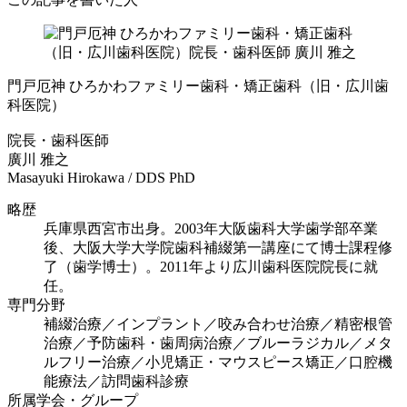
門戸厄神 ひろかわファミリー歯科・矯正歯科（旧・広川歯
科医院）
院長・歯科医師
廣川 雅之
Masayuki Hirokawa / DDS PhD
略歴
兵庫県西宮市出身。2003年大阪歯科大学歯学部卒業
後、大阪大学大学院歯科補綴第一講座にて博士課程修
了（歯学博士）。2011年より広川歯科医院院長に就
任。
専門分野
補綴治療／インプラント／咬み合わせ治療／精密根管
治療／予防歯科・歯周病治療／ブルーラジカル／メタ
ルフリー治療／小児矯正・マウスピース矯正／口腔機
能療法／訪問歯科診療
所属学会・グループ