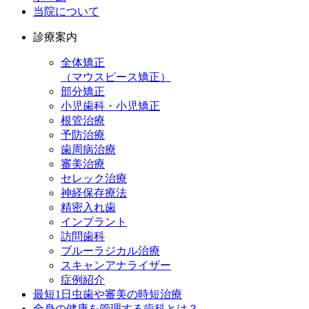
当院について
診療案内
全体矯正
（マウスピース矯正）
部分矯正
小児歯科・小児矯正
根管治療
予防治療
歯周病治療
審美治療
セレック治療
神経保存療法
精密入れ歯
インプラント
訪問歯科
ブルーラジカル治療
スキャンアナライザー
症例紹介
最短1日虫歯や審美の時短治療
全身の健康を管理する歯科とは？