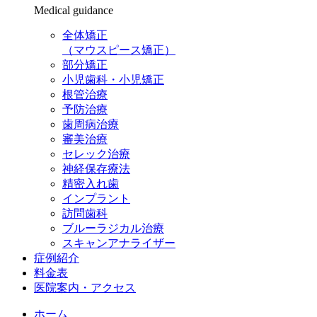
Medical guidance
全体矯正
（マウスピース矯正）
部分矯正
小児歯科・小児矯正
根管治療
予防治療
歯周病治療
審美治療
セレック治療
神経保存療法
精密入れ歯
インプラント
訪問歯科
ブルーラジカル治療
スキャンアナライザー
症例紹介
料金表
医院案内・アクセス
ホーム