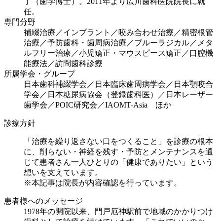
了（歯学博士）。2011年より広川歯科医院院長に就
任。
専門分野
補綴治療／インプラント／咬み合わせ治療／精密根管
治療／予防歯科・歯周病治療／ブルーラジカル／メタ
ルフリー治療／小児矯正・マウスピース矯正／口腔機
能療法／訪問歯科診療
所属学会・グループ
日本歯科補綴学会／日本臨床歯周病学会／日本顎咬合
学会／日本糖尿病協会（登録歯科医）／日本レーザー
歯学会／POIC研究会／IAOMT-Asia ほか
診療方針
「治療を繰り返さない口をつくること」を診療の根本
に、削らない・神経を残す・予防とメンテナンスを通
じて患者さん一人ひとりの「健康でありたい」という
想いを支えています。
※本記事は院長が内容確認を行っています。
患者様へのメッセージ
1978年の開院以来、門戸厄神駅前で地域のかかりつけ