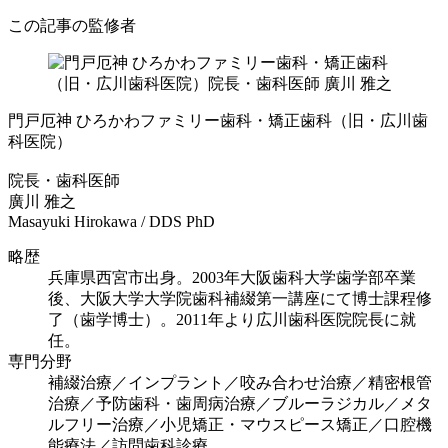
この記事の監修者
門戸厄神 ひろかわファミリー歯科・矯正歯科（旧・広川歯
科医院）
院長・歯科医師
廣川 雅之
Masayuki Hirokawa / DDS PhD
略歴
兵庫県西宮市出身。2003年大阪歯科大学歯学部卒業
後、大阪大学大学院歯科補綴第一講座にて博士課程修
了（歯学博士）。2011年より広川歯科医院院長に就
任。
専門分野
補綴治療／インプラント／咬み合わせ治療／精密根管
治療／予防歯科・歯周病治療／ブルーラジカル／メタ
ルフリー治療／小児矯正・マウスピース矯正／口腔機
能療法／訪問歯科診療