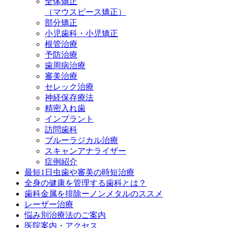
全体矯正
（マウスピース矯正）
部分矯正
小児歯科・小児矯正
根管治療
予防治療
歯周病治療
審美治療
セレック治療
神経保存療法
精密入れ歯
インプラント
訪問歯科
ブルーラジカル治療
スキャンアナライザー
症例紹介
最短1日虫歯や審美の時短治療
全身の健康を管理する歯科とは？
歯科金属を排除ーノンメタルのススメ
レーザー治療
悩み別治療法のご案内
医院案内・アクセス