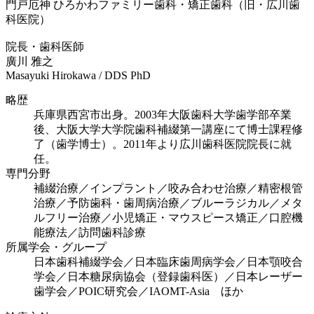
門戸厄神 ひろかわファミリー歯科・矯正歯科（旧・広川歯
科医院）
院長・歯科医師
廣川 雅之
Masayuki Hirokawa / DDS PhD
略歴
兵庫県西宮市出身。2003年大阪歯科大学歯学部卒業
後、大阪大学大学院歯科補綴第一講座にて博士課程修
了（歯学博士）。2011年より広川歯科医院院長に就
任。
専門分野
補綴治療／インプラント／咬み合わせ治療／精密根管
治療／予防歯科・歯周病治療／ブルーラジカル／メタ
ルフリー治療／小児矯正・マウスピース矯正／口腔機
能療法／訪問歯科診療
所属学会・グループ
日本歯科補綴学会／日本臨床歯周病学会／日本顎咬合
学会／日本糖尿病協会（登録歯科医）／日本レーザー
歯学会／POIC研究会／IAOMT-Asia ほか