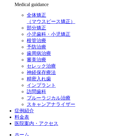
Medical guidance
全体矯正
（マウスピース矯正）
部分矯正
小児歯科・小児矯正
根管治療
予防治療
歯周病治療
審美治療
セレック治療
神経保存療法
精密入れ歯
インプラント
訪問歯科
ブルーラジカル治療
スキャンアナライザー
症例紹介
料金表
医院案内・アクセス
ホーム