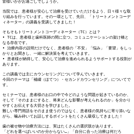
皆様いかがお過ごしでしょうか。
当院では、患者様が安心して治療を受けていただけるよう、日々様々な取
り組みを行っています。その一環として、先日、「トリートメントコーデ
ィネーター」の講義を受講してきました！
そもそもトリートメントコーディネーター（TC）とは？
• TCは、患者様と歯科医師の間に立つ、コミュニケーションの架け橋と
なる存在です。
• 治療内容の説明だけでなく、患者様の「不安」「悩み」「要望」をしっ
かりとお聞きし、一緒に解決策を考えていきます。
• 患者様が納得して、安心して治療を進められるようサポートする役割が
あります。
この講義では主にカウンセリングについて学んでいきます。
今回のテーマは「補綴（ほてつ）・セカンドカウンセリング」についてで
す。
セミナーでは、患者様のお口の中で今どのような問題が起きているのか、
そして「そのままにすると、将来どんな影響が考えられるのか」を分かり
やすくお伝えする大切さを学びました。
難しい専門用語をそのまま使うのではなく、患者様の気持ちに寄り添いな
がら、噛み砕いてお話しするポイントをたくさん吸収してきました！
歯の被せ物や治療方法には、実はたくさんの選択肢があります。
「どれを選べばいいのか分からない…」「自分に合った治療は何だろ