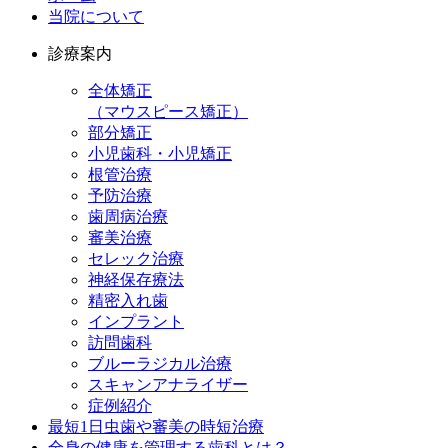
当院について
診療案内
全体矯正
（マウスピース矯正）
部分矯正
小児歯科・小児矯正
根管治療
予防治療
歯周病治療
審美治療
セレック治療
神経保存療法
精密入れ歯
インプラント
訪問歯科
ブルーラジカル治療
スキャンアナライザー
症例紹介
最短1日虫歯や審美の時短治療
全身の健康を管理する歯科とは？