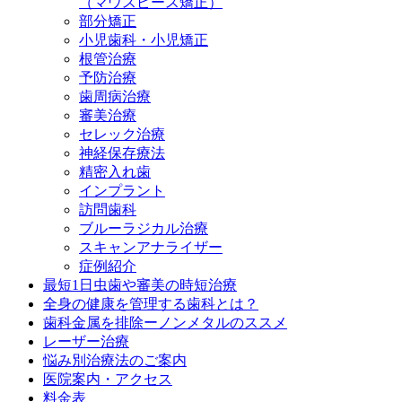
（マウスピース矯正）
部分矯正
小児歯科・小児矯正
根管治療
予防治療
歯周病治療
審美治療
セレック治療
神経保存療法
精密入れ歯
インプラント
訪問歯科
ブルーラジカル治療
スキャンアナライザー
症例紹介
最短1日虫歯や審美の時短治療
全身の健康を管理する歯科とは？
歯科金属を排除ーノンメタルのススメ
レーザー治療
悩み別治療法のご案内
医院案内・アクセス
料金表