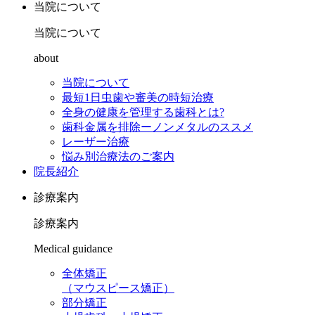
当院について
当院について
about
当院について
最短1日虫歯や審美の時短治療
全身の健康を管理する歯科とは?
歯科金属を排除ーノンメタルのススメ
レーザー治療
悩み別治療法のご案内
院長紹介
診療案内
診療案内
Medical guidance
全体矯正
（マウスピース矯正）
部分矯正