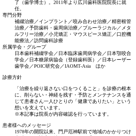
了（歯学博士）。2011年より広川歯科医院院長に就
任。
専門分野
補綴治療／インプラント／咬み合わせ治療／精密根管
治療／予防歯科・歯周病治療／ブルーラジカル／メタ
ルフリー治療／小児矯正・マウスピース矯正／口腔機
能療法／訪問歯科診療
所属学会・グループ
日本歯科補綴学会／日本臨床歯周病学会／日本顎咬合
学会／日本糖尿病協会（登録歯科医）／日本レーザー
歯学会／POIC研究会／IAOMT-Asia ほか
診療方針
「治療を繰り返さない口をつくること」を診療の根本
に、削らない・神経を残す・予防とメンテナンスを通
じて患者さん一人ひとりの「健康でありたい」という
想いを支えています。
※本記事は院長が内容確認を行っています。
患者様へのメッセージ
1978年の開院以来、門戸厄神駅前で地域のかかりつけ