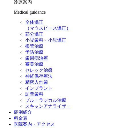
診療案内
Medical guidance
全体矯正
（マウスピース矯正）
部分矯正
小児歯科・小児矯正
根管治療
予防治療
歯周病治療
審美治療
セレック治療
神経保存療法
精密入れ歯
インプラント
訪問歯科
ブルーラジカル治療
スキャンアナライザー
症例紹介
料金表
医院案内・アクセス