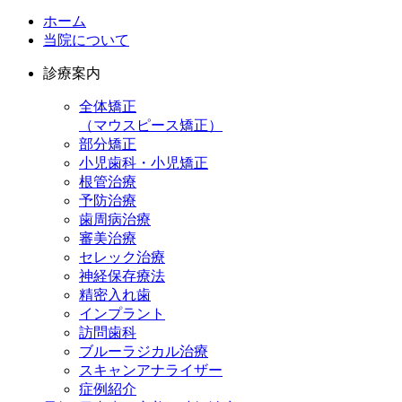
ホーム
当院について
診療案内
全体矯正
（マウスピース矯正）
部分矯正
小児歯科・小児矯正
根管治療
予防治療
歯周病治療
審美治療
セレック治療
神経保存療法
精密入れ歯
インプラント
訪問歯科
ブルーラジカル治療
スキャンアナライザー
症例紹介