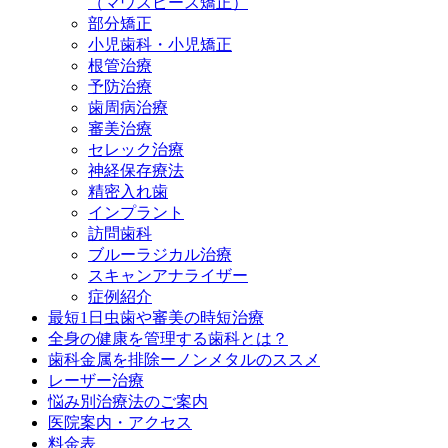
（マウスピース矯正）
部分矯正
小児歯科・小児矯正
根管治療
予防治療
歯周病治療
審美治療
セレック治療
神経保存療法
精密入れ歯
インプラント
訪問歯科
ブルーラジカル治療
スキャンアナライザー
症例紹介
最短1日虫歯や審美の時短治療
全身の健康を管理する歯科とは？
歯科金属を排除ーノンメタルのススメ
レーザー治療
悩み別治療法のご案内
医院案内・アクセス
料金表