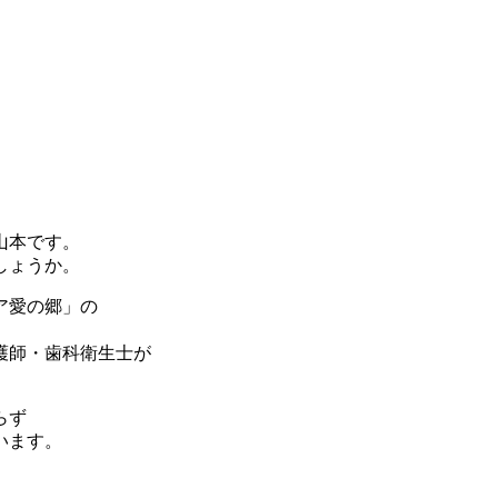
山本です。
しょうか。
ア愛の郷」の
護師・歯科衛生士が
らず
います。