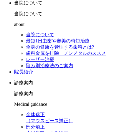
当院について
当院について
about
当院について
最短1日虫歯や審美の時短治療
全身の健康を管理する歯科とは?
歯科金属を排除ーノンメタルのススメ
レーザー治療
悩み別治療法のご案内
院長紹介
診療案内
診療案内
Medical guidance
全体矯正
（マウスピース矯正）
部分矯正