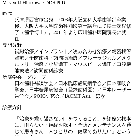
Masayuki Hirokawa / DDS PhD
略歴
兵庫県西宮市出身。2003年大阪歯科大学歯学部卒業
後、大阪大学大学院歯科補綴第一講座にて博士課程修
了（歯学博士）。2011年より広川歯科医院院長に就
任。
専門分野
補綴治療／インプラント／咬み合わせ治療／精密根管
治療／予防歯科・歯周病治療／ブルーラジカル／メタ
ルフリー治療／小児矯正・マウスピース矯正／口腔機
能療法／訪問歯科診療
所属学会・グループ
日本歯科補綴学会／日本臨床歯周病学会／日本顎咬合
学会／日本糖尿病協会（登録歯科医）／日本レーザー
歯学会／POIC研究会／IAOMT-Asia ほか
診療方針
「治療を繰り返さない口をつくること」を診療の根本
に、削らない・神経を残す・予防とメンテナンスを通
じて患者さん一人ひとりの「健康でありたい」という