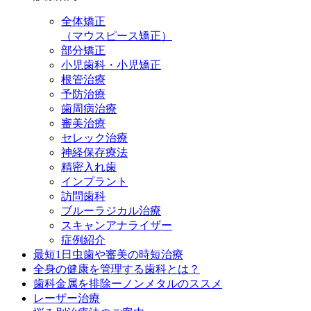
全体矯正
（マウスピース矯正）
部分矯正
小児歯科・小児矯正
根管治療
予防治療
歯周病治療
審美治療
セレック治療
神経保存療法
精密入れ歯
インプラント
訪問歯科
ブルーラジカル治療
スキャンアナライザー
症例紹介
最短1日虫歯や審美の時短治療
全身の健康を管理する歯科とは？
歯科金属を排除ーノンメタルのススメ
レーザー治療