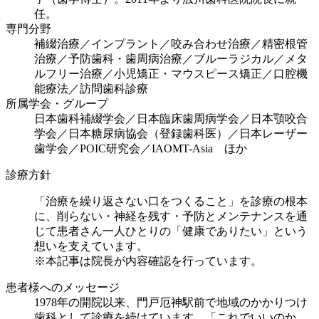
任。
専門分野
補綴治療／インプラント／咬み合わせ治療／精密根管
治療／予防歯科・歯周病治療／ブルーラジカル／メタ
ルフリー治療／小児矯正・マウスピース矯正／口腔機
能療法／訪問歯科診療
所属学会・グループ
日本歯科補綴学会／日本臨床歯周病学会／日本顎咬合
学会／日本糖尿病協会（登録歯科医）／日本レーザー
歯学会／POIC研究会／IAOMT-Asia ほか
診療方針
「治療を繰り返さない口をつくること」を診療の根本
に、削らない・神経を残す・予防とメンテナンスを通
じて患者さん一人ひとりの「健康でありたい」という
想いを支えています。
※本記事は院長が内容確認を行っています。
患者様へのメッセージ
1978年の開院以来、門戸厄神駅前で地域のかかりつけ
歯科として診療を続けています。「これでいいのか