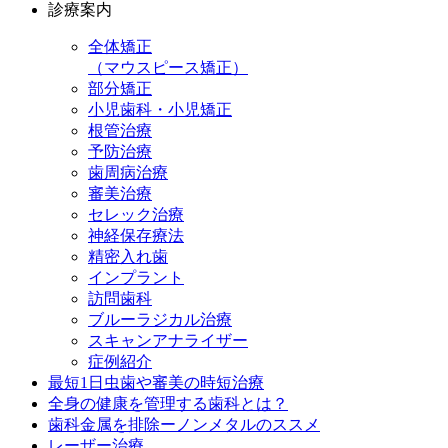
診療案内
全体矯正
（マウスピース矯正）
部分矯正
小児歯科・小児矯正
根管治療
予防治療
歯周病治療
審美治療
セレック治療
神経保存療法
精密入れ歯
インプラント
訪問歯科
ブルーラジカル治療
スキャンアナライザー
症例紹介
最短1日虫歯や審美の時短治療
全身の健康を管理する歯科とは？
歯科金属を排除ーノンメタルのススメ
レーザー治療