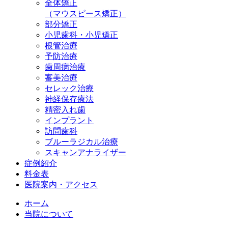
全体矯正
（マウスピース矯正）
部分矯正
小児歯科・小児矯正
根管治療
予防治療
歯周病治療
審美治療
セレック治療
神経保存療法
精密入れ歯
インプラント
訪問歯科
ブルーラジカル治療
スキャンアナライザー
症例紹介
料金表
医院案内・アクセス
ホーム
当院について