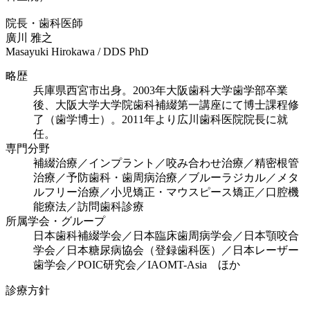
院長・歯科医師
廣川 雅之
Masayuki Hirokawa / DDS PhD
略歴
兵庫県西宮市出身。2003年大阪歯科大学歯学部卒業
後、大阪大学大学院歯科補綴第一講座にて博士課程修
了（歯学博士）。2011年より広川歯科医院院長に就
任。
専門分野
補綴治療／インプラント／咬み合わせ治療／精密根管
治療／予防歯科・歯周病治療／ブルーラジカル／メタ
ルフリー治療／小児矯正・マウスピース矯正／口腔機
能療法／訪問歯科診療
所属学会・グループ
日本歯科補綴学会／日本臨床歯周病学会／日本顎咬合
学会／日本糖尿病協会（登録歯科医）／日本レーザー
歯学会／POIC研究会／IAOMT-Asia ほか
診療方針