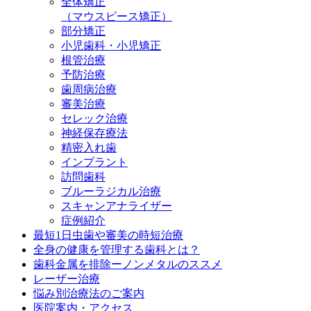
全体矯正
（マウスピース矯正）
部分矯正
小児歯科・小児矯正
根管治療
予防治療
歯周病治療
審美治療
セレック治療
神経保存療法
精密入れ歯
インプラント
訪問歯科
ブルーラジカル治療
スキャンアナライザー
症例紹介
最短1日虫歯や審美の時短治療
全身の健康を管理する歯科とは？
歯科金属を排除ーノンメタルのススメ
レーザー治療
悩み別治療法のご案内
医院案内・アクセス