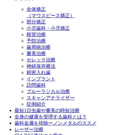
全体矯正
（マウスピース矯正）
部分矯正
小児歯科・小児矯正
根管治療
予防治療
歯周病治療
審美治療
セレック治療
神経保存療法
精密入れ歯
インプラント
訪問歯科
ブルーラジカル治療
スキャンアナライザー
症例紹介
最短1日虫歯や審美の時短治療
全身の健康を管理する歯科とは？
歯科金属を排除ーノンメタルのススメ
レーザー治療