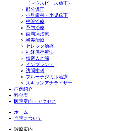
（マウスピース矯正）
部分矯正
小児歯科・小児矯正
根管治療
予防治療
歯周病治療
審美治療
セレック治療
神経保存療法
精密入れ歯
インプラント
訪問歯科
ブルーラジカル治療
スキャンアナライザー
症例紹介
料金表
医院案内・アクセス
ホーム
当院について
診療案内