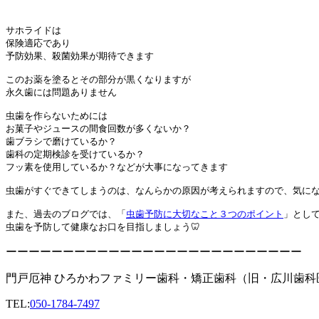
サホライドは

保険適応であり

予防効果、殺菌効果が期待できます

このお薬を塗るとその部分が黒くなりますが

永久歯には問題ありません

虫歯を作らないためには

お菓子やジュースの間食回数が多くないか？

歯ブラシで磨けているか？

歯科の定期検診を受けているか？

フッ素を使用しているか？などが大事になってきます

虫歯がすぐできてしまうのは、なんらかの原因が考えられますので、気にな
また、過去のブログでは、「
虫歯予防に大切なこと３つのポイント
」とし
虫歯を予防して健康なお口を目指しましょう🦷
ーーーーーーーーーーーーーーーーーーーーーーーーーー
門戸厄神 ひろかわファミリー歯科・矯正歯科（旧・広川歯科
TEL:
050-1784-7497