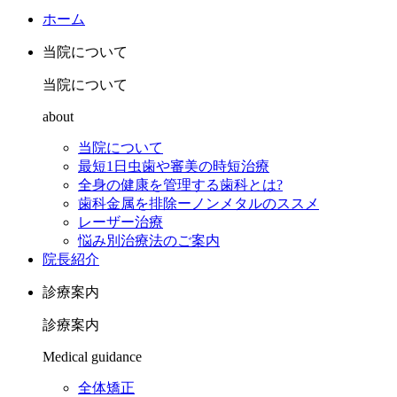
ホーム
当院について
当院について
about
当院について
最短1日虫歯や審美の時短治療
全身の健康を管理する歯科とは?
歯科金属を排除ーノンメタルのススメ
レーザー治療
悩み別治療法のご案内
院長紹介
診療案内
診療案内
Medical guidance
全体矯正